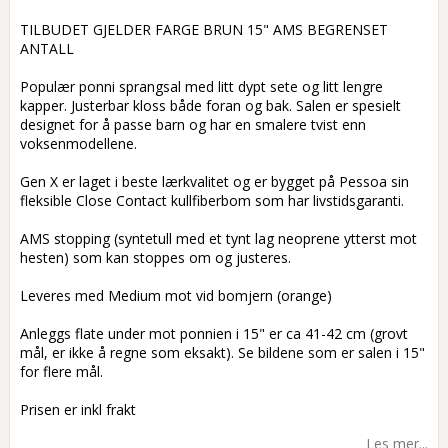
Add to list of favorites
TILBUDET GJELDER FARGE BRUN 15" AMS BEGRENSET
ANTALL
Populær ponni sprangsal med litt dypt sete og litt lengre
kapper. Justerbar kloss både foran og bak. Salen er spesielt
designet for å passe barn og har en smalere tvist enn
voksenmodellene.
Gen X er laget i beste lærkvalitet og er bygget på Pessoa sin
fleksible Close Contact kullfiberbom som har livstidsgaranti.
AMS stopping (syntetull med et tynt lag neoprene ytterst mot
hesten) som kan stoppes om og justeres.
Leveres med Medium mot vid bomjern (orange)
Anleggs flate under mot ponnien i 15" er ca 41-42 cm (grovt
mål, er ikke å regne som eksakt). Se bildene som er salen i 15"
for flere mål.
Prisen er inkl frakt
Les mer...