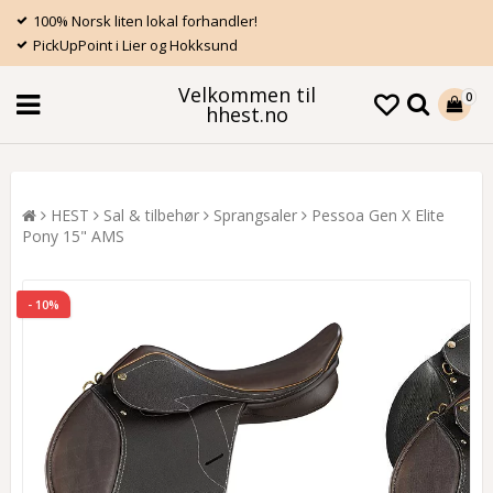
100% Norsk liten lokal forhandler!
PickUpPoint i Lier og Hokksund
Velkommen til
0
hhest.no
HEST
Sal & tilbehør
Sprangsaler
Pessoa Gen X Elite
Pony 15" AMS
- 10%