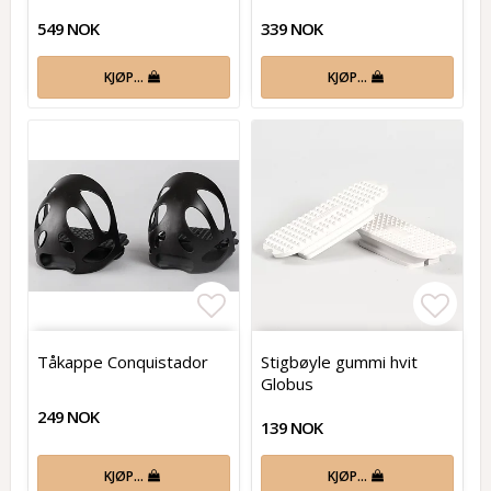
549 NOK
339 NOK
KJØP…
KJØP…
Add to list of favorites
Add t
Tåkappe Conquistador
Stigbøyle gummi hvit
Globus
249 NOK
139 NOK
KJØP…
KJØP…