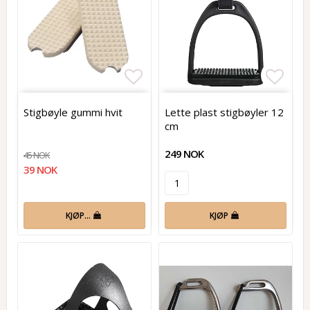
Add to list of favorites
Add t
Stigbøyle gummi hvit
Lette plast stigbøyler 12
cm
249 NOK
45 NOK
39 NOK
KJØP…
KJØP