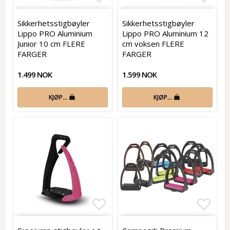
Add to list of favorites
Add t
Sikkerhetsstigbøyler
Sikkerhetsstigbøyler
Lippo PRO Aluminium
Lippo PRO Aluminium 12
Junior 10 cm FLERE
cm voksen FLERE
FARGER
FARGER
1.499 NOK
1.599 NOK
KJØP…
KJØP…
Add to list of favorites
Add t