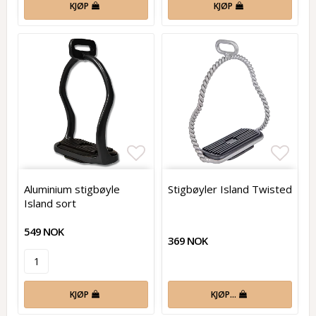
KJØP
KJØP
Add to list of favorites
Add t
Aluminium stigbøyle
Stigbøyler Island Twisted
Island sort
549 NOK
369 NOK
KJØP
KJØP…