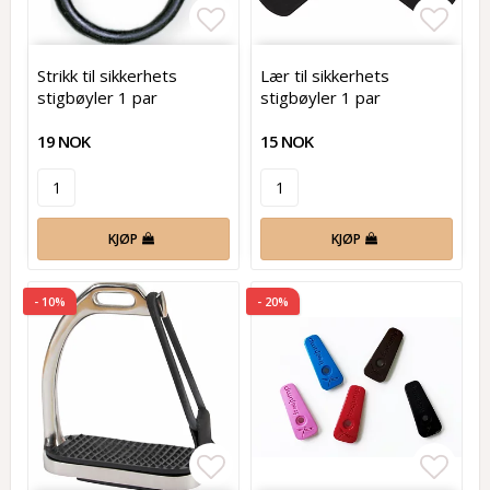
Add to list of favorites
Add t
Strikk til sikkerhets
Lær til sikkerhets
stigbøyler 1 par
stigbøyler 1 par
19 NOK
15 NOK
KJØP
KJØP
- 10%
- 20%