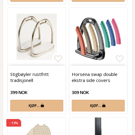
Add to list of favorites
Add t
Stigbøyler rustfritt
Horsena swap double
tradisjonell
ekstra side covers
399 NOK
309 NOK
KJØP…
KJØP…
- 13%