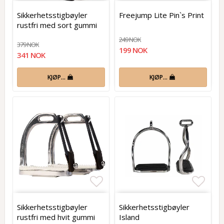
Add to list of favorites
Add t
Sikkerhetsstigbøyler
Freejump Lite Pin`s Print
rustfri med sort gummi
249 NOK
379 NOK
199 NOK
341 NOK
KJØP…
KJØP…
Add to list of favorites
Add t
Sikkerhetsstigbøyler
Sikkerhetsstigbøyler
rustfri med hvit gummi
Island