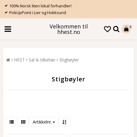
100% Norsk liten lokal forhandler!
PickUpPoint i Lier og Hokksund
Velkommen til
0
hhest.no
HEST
Sal & tilbehør
Stigbøyler
Stigbøyler
Artikkelnr.