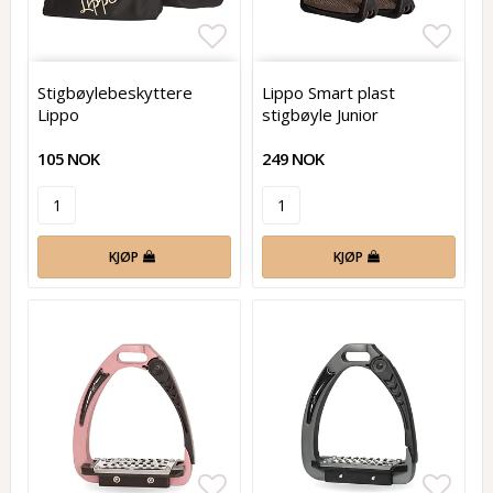
Add to list of favorites
Add t
Stigbøylebeskyttere
Lippo Smart plast
Lippo
stigbøyle Junior
105 NOK
249 NOK
KJØP
KJØP