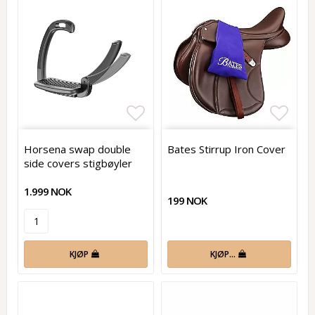
Add to list of favorites
Add t
Horsena swap double
Bates Stirrup Iron Cover
side covers stigbøyler
1.999 NOK
199 NOK
KJØP
KJØP…