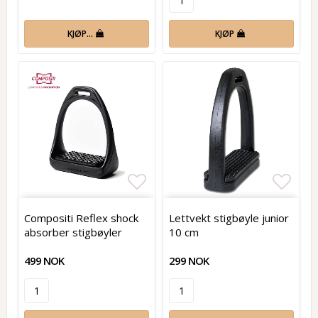
KJØP…
KJØP
Add to list of favorites
Add t
Compositi Reflex shock
Lettvekt stigbøyle junior
absorber stigbøyler
10 cm
499 NOK
299 NOK