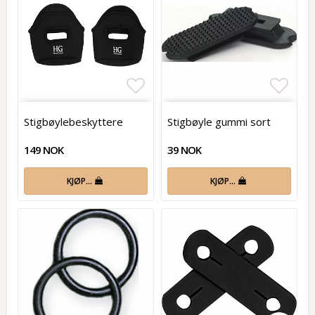
Add to list of favorites
Add t
Stigbøylebeskyttere
Stigbøyle gummi sort
149 NOK
39 NOK
KJØP…
KJØP…