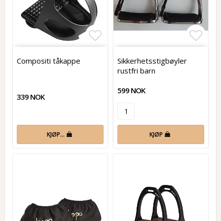
Add to list of favorites
Add t
Compositi tåkappe
Sikkerhetsstigbøyler
rustfri barn
599 NOK
339 NOK
KJØP…
KJØP