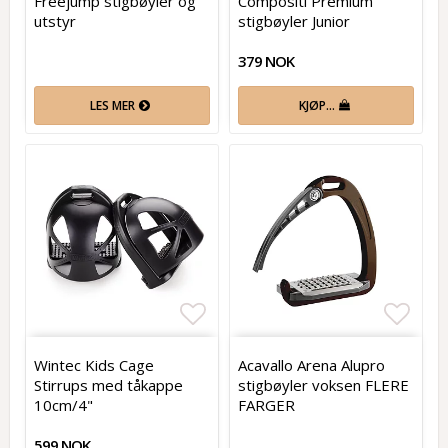
Freejump stigbøyler og
Compositi Premium
utstyr
stigbøyler Junior
379 NOK
LES MER
KJØP…
Add to list of favorites
Add t
Wintec Kids Cage
Acavallo Arena Alupro
Stirrups med tåkappe
stigbøyler voksen FLERE
10cm/4"
FARGER
599 NOK