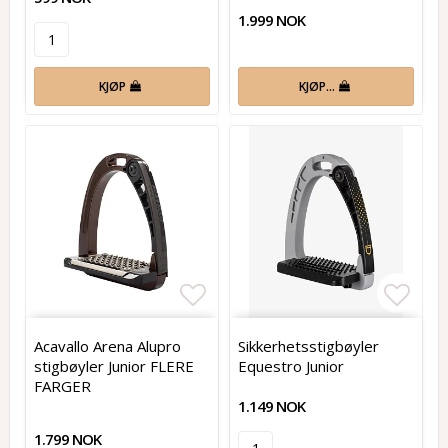
1.999 NOK
KJØP
KJØP…
Add to list of favorites
Add t
Acavallo Arena Alupro
Sikkerhetsstigbøyler
stigbøyler Junior FLERE
Equestro Junior
FARGER
1.149 NOK
1.799 NOK