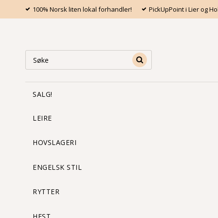
100% Norsk liten lokal forhandler!
PickUpPoint i Lier og 
SALG!
LEIRE
HOVSLAGERI
ENGELSK STIL
RYTTER
HEST