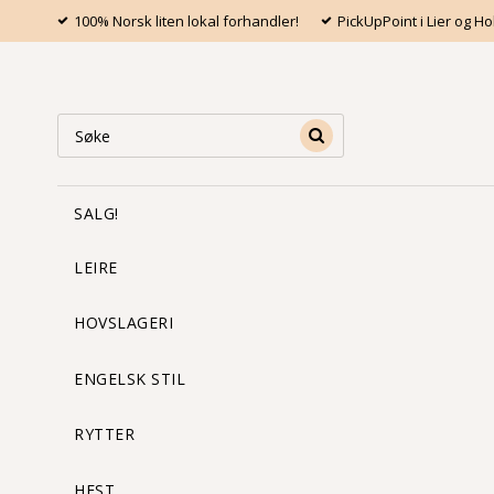
100% Norsk liten lokal forhandler!
PickUpPoint i Lier og 
SALG!
LEIRE
HOVSLAGERI
ENGELSK STIL
RYTTER
HEST