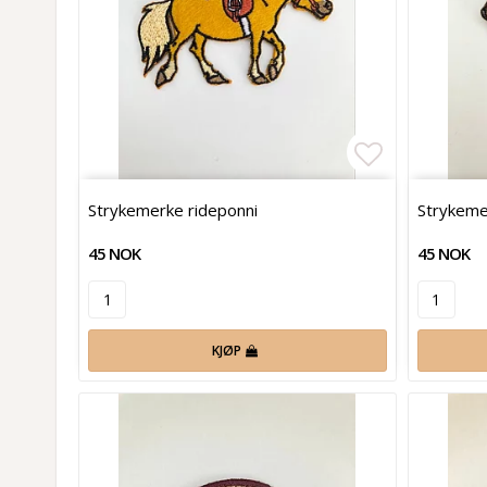
Add to list
Strykemerke rideponni
Strykem
45 NOK
45 NOK
KJØP