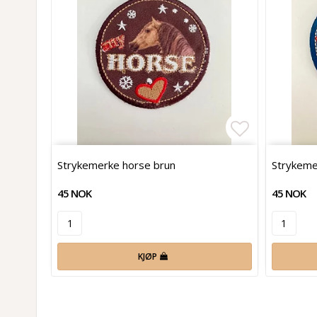
Add to list
Strykemerke horse brun
Strykeme
45 NOK
45 NOK
KJØP