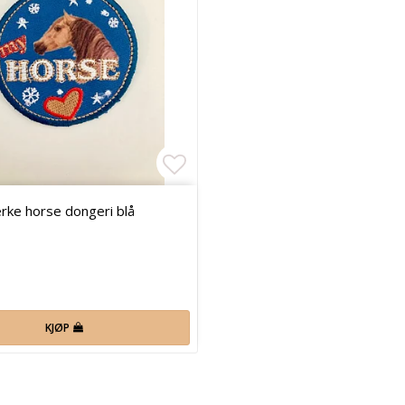
 of favorites
Add to list of favorites
rke horse dongeri blå
KJØP