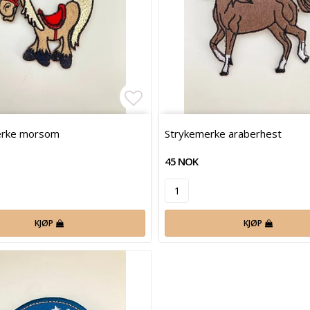
 of favorites
Add to list of favorites
erke morsom
Strykemerke araberhest
45 NOK
KJØP
KJØP