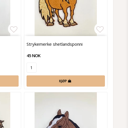
Add to list of favorites
Add to lis
Strykemerke shetlandsponni
45 NOK
KJØP