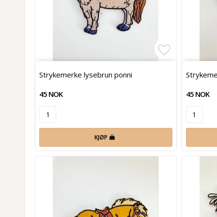
Add to list
Strykemerke lysebrun ponni
Strykeme
45 NOK
45 NOK
KJØP