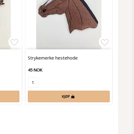
Add to list of favorites
Add to lis
Strykemerke hestehode
45 NOK
KJØP