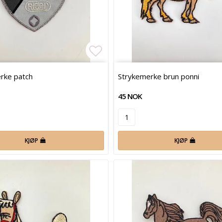
 of favorites
Add to list of favorites
rke patch
Strykemerke brun ponni
45 NOK
KJØP
KJØP