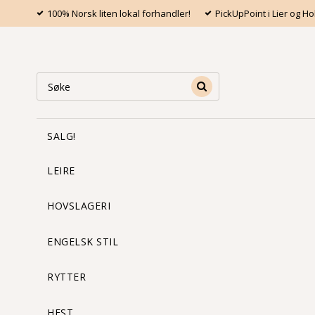
100% Norsk liten lokal forhandler!
PickUpPoint i Lier og 
SALG!
LEIRE
HOVSLAGERI
ENGELSK STIL
RYTTER
HEST