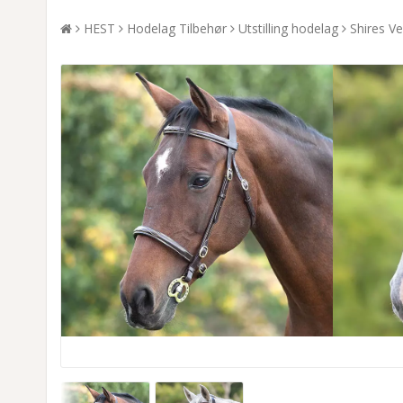
HEST
Hodelag Tilbehør
Utstilling hodelag
Shires Ve