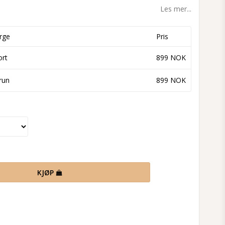
Les mer...
rge
Pris
ort
899 NOK
run
899 NOK
KJØP