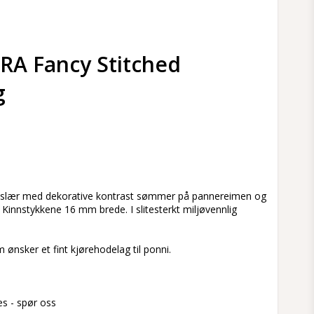
ARA Fancy Stitched
g
s
tetslær med dekorative kontrast sømmer på pannereimen og
Kinnstykkene 16 mm brede. I slitesterkt miljøvennlig
ønsker et fint kjørehodelag til ponni.
res - spør oss