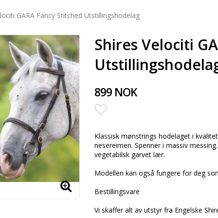
lociti GARA Fancy Stitched Utstillingshodelag
Shires Velociti G
Utstillingshodela
899 NOK
Add to list of favorite
Klassisk mønstrings hodelaget i kvali
nesereimen. Spenner i massiv messing. 
vegetabilsk garvet lær.
Modellen kan også fungere for deg som 
Bestillingsvare
Vi skaffer alt av utstyr fra Engelske Shi