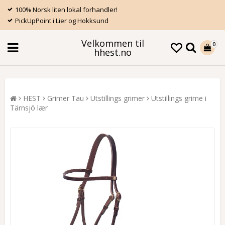
100% Norsk liten lokal forhandler!
PickUpPoint i Lier og Hokksund
Velkommen til
0
hhest.no
HEST
Grimer Tau
Utstillings grimer
Utstillings grime i
Tärnsjö lær