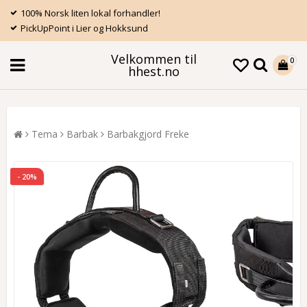
100% Norsk liten lokal forhandler!
PickUpPoint i Lier og Hokksund
Velkommen til
0
hhest.no
Tema
Barbak
Barbakgjord Freke
- 20%