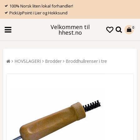
100% Norsk liten lokal forhandler!
PickUpPoint i Lier og Hokksund
Velkommen til
0
hhest.no
HOVSLAGERI
Brodder
Broddhullrenser i tre