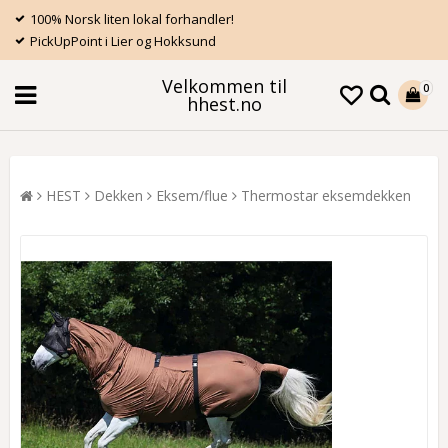
100% Norsk liten lokal forhandler!
PickUpPoint i Lier og Hokksund
Velkommen til
0
hhest.no
HEST
Dekken
Eksem/flue
Thermostar eksemdekken