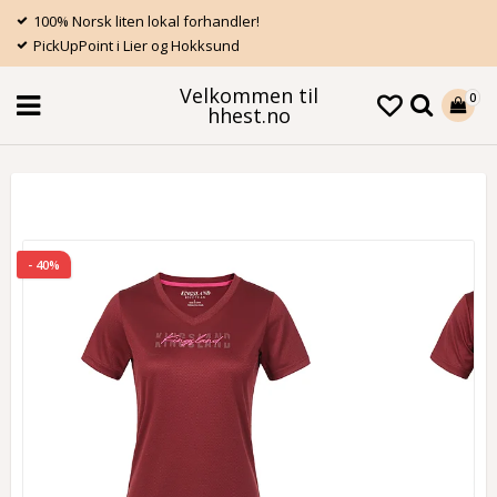
100% Norsk liten lokal forhandler!
PickUpPoint i Lier og Hokksund
Velkommen til
0
hhest.no
- 40%